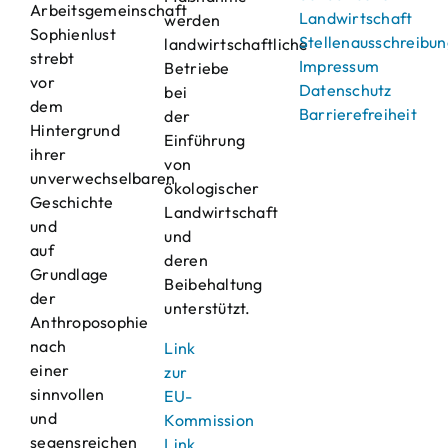
Arbeitsgemeinschaft
Landwirtschaft
werden
Sophienlust
Stellenausschreibu
landwirtschaftliche
strebt
Impressum
Betriebe
vor
Datenschutz
bei
dem
Barrierefreiheit
der
Hintergrund
Einführung
ihrer
von
unverwechselbaren
ökologischer
Geschichte
Landwirtschaft
und
und
auf
deren
Grundlage
Beibehaltung
der
unterstützt.
Anthroposophie
nach
Link
einer
zur
sinnvollen
EU-
und
Kommission
segensreichen
Link