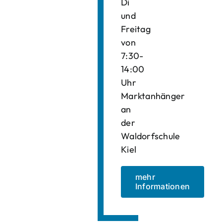
Di
und
Freitag
von
7:30-
14:00
Uhr
Marktanhänger
an
der
Waldorfschule
Kiel
mehr
Informationen