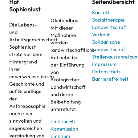
Hof
Seitenübersicht
Sophienlust
Kontakt
Sozialtherapie
Ökolandbau
Die Lebens-
Landwirtschaft
Mit dieser
und
Verkauf
Maßnahme
Arbeitsgemeinschaft
Solidarische
werden
Sophienlust
Landwirtschaft
landwirtschaftliche
strebt vor dem
Stellenausschreibu
Betriebe bei
Hintergrund
Impressum
der Einführung
ihrer
Datenschutz
von
unverwechselbaren
Barrierefreiheit
ökologischer
Geschichte und
Landwirtschaft
auf Grundlage
und deren
der
Beibehaltung
Anthroposophie
unterstützt.
nach einer
sinnvollen und
Link zur EU-
segensreichen
Kommission
Verbindung von
Link zum