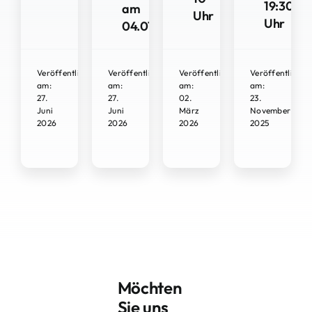
19:30
am
Uhr
Uhr
04.07.2026
Veröffentlicht
Veröffentlicht
Veröffentlicht
Veröffentlicht
am:
am:
am:
am:
27.
27.
02.
23.
Juni
Juni
März
November
2026
2026
2026
2025
Möchten
Sie uns