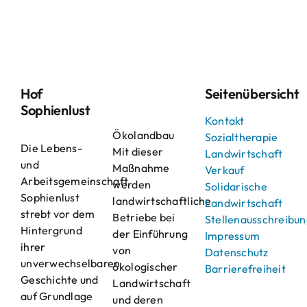
Hof
Seitenübersicht
Sophienlust
Kontakt
Ökolandbau
Sozialtherapie
Die Lebens-
Mit dieser
Landwirtschaft
und
Maßnahme
Verkauf
Arbeitsgemeinschaft
werden
Solidarische
Sophienlust
landwirtschaftliche
Landwirtschaft
strebt vor dem
Betriebe bei
Stellenausschreibu
Hintergrund
der Einführung
Impressum
ihrer
von
Datenschutz
unverwechselbaren
ökologischer
Barrierefreiheit
Geschichte und
Landwirtschaft
auf Grundlage
und deren