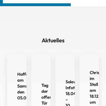
Aktuelles
Christge
Hoffest
im
am
Solawi
Stall
Tag
Samstag
Infotag
am
der
den
18.04.2026
18.12.
offenen
05.09.2026
–
um
Tür
10