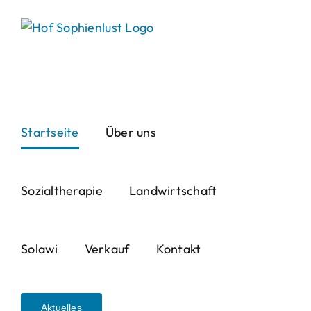
Skip
to
content
Startseite
Über uns
Sozialtherapie
Landwirtschaft
Solawi
Verkauf
Kontakt
Aktuelles