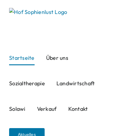
Skip
to
content
Startseite
Über uns
Sozialtherapie
Landwirtschaft
Solawi
Verkauf
Kontakt
Aktuelles