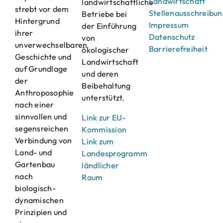
Landwirtschaft
landwirtschaftliche
strebt vor dem
Stellenausschreibu
Betriebe bei
Hintergrund
Impressum
der Einführung
ihrer
Datenschutz
von
unverwechselbaren
Barrierefreiheit
ökologischer
Geschichte und
Landwirtschaft
auf Grundlage
und deren
der
Beibehaltung
Anthroposophie
unterstützt.
nach einer
sinnvollen und
Link zur EU-
segensreichen
Kommission
Verbindung von
Link zum
Land- und
Landesprogramm
Gartenbau
ländlicher
nach
Raum
biologisch-
dynamischen
Prinzipien und