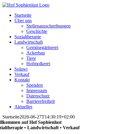
Skip
to
Startseite
content
Über uns
Stellenausschreibungen
Geschichte
Sozialtherapie
Landwirtschaft
Gemüsegärtnerei
Ackerbau
Tiere
Hofmolkerei
Solawi
Verkauf
Kontakt
Spenden
Impressum
Datenschutz
Barrierefreiheit
Aktuelles
Startseite
2026-06-27T14:30:19+02:00
llkommen auf Hof Sophienlust
zialtherapie • Landwirtschaft • Verkauf