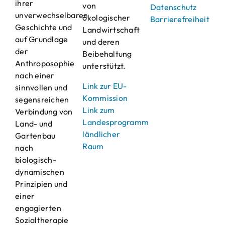
ihrer
von
Datenschutz
unverwechselbaren
ökologischer
Barrierefreiheit
Geschichte und
Landwirtschaft
auf Grundlage
und deren
der
Beibehaltung
Anthroposophie
unterstützt.
nach einer
Link zur EU-
sinnvollen und
Kommission
segensreichen
Link zum
Verbindung von
Landesprogramm
Land- und
ländlicher
Gartenbau
Raum
nach
biologisch-
dynamischen
Prinzipien und
einer
engagierten
Sozialtherapie