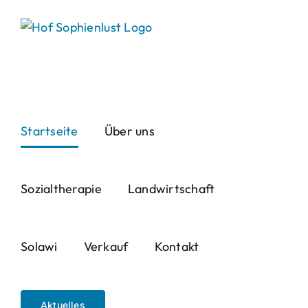
Skip
to
content
Startseite
Über uns
Sozialtherapie
Landwirtschaft
Solawi
Verkauf
Kontakt
Aktuelles