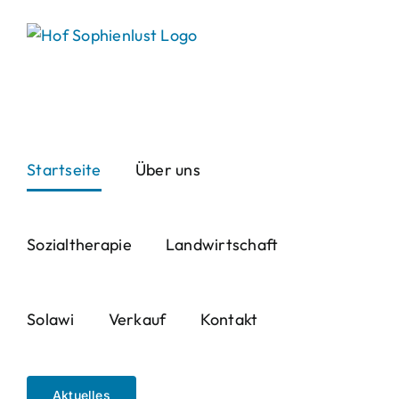
Skip
to
content
Startseite
Über uns
Sozialtherapie
Landwirtschaft
Solawi
Verkauf
Kontakt
Aktuelles