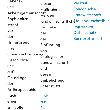
Lebens-
Verkauf
dieser
und
Solidarische
Maßnahme
Arbeitsgemeinschaft
Landwirtschaft
werden
Sophienlust
Stellenausschreibu
landwirtschaftliche
strebt
Impressum
Betriebe
vor
Datenschutz
bei
dem
Barrierefreiheit
der
Hintergrund
Einführung
ihrer
von
unverwechselbaren
ökologischer
Geschichte
Landwirtschaft
und
und
auf
deren
Grundlage
Beibehaltung
der
unterstützt.
Anthroposophie
nach
Link
einer
zur
sinnvollen
EU-