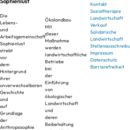
Sophienlust
Kontakt
Sozialtherapie
Die
Landwirtschaft
Ökolandbau
Lebens-
Verkauf
Mit
und
Solidarische
dieser
Arbeitsgemeinschaft
Landwirtschaft
Maßnahme
Sophienlust
Stellenausschreib
werden
strebt
Impressum
landwirtschaftliche
vor
Datenschutz
Betriebe
dem
Barrierefreiheit
bei
Hintergrund
der
ihrer
Einführung
unverwechselbaren
von
Geschichte
ökologischer
und
Landwirtschaft
auf
und
Grundlage
deren
der
Beibehaltung
Anthroposophie