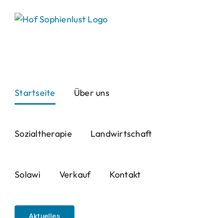
Skip
to
content
Startseite
Über uns
Sozialtherapie
Landwirtschaft
Solawi
Verkauf
Kontakt
Aktuelles