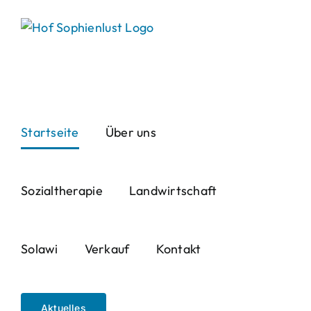
Skip
to
content
Startseite
Über uns
Sozialtherapie
Landwirtschaft
Solawi
Verkauf
Kontakt
Aktuelles