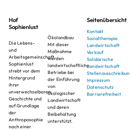
Hof
Seitenübersicht
Sophienlust
Kontakt
Ökolandbau
Sozialtherapie
Die Lebens-
Mit dieser
Landwirtschaft
und
Maßnahme
Verkauf
Arbeitsgemeinschaft
werden
Solidarische
Sophienlust
landwirtschaftliche
Landwirtschaft
strebt vor dem
Betriebe bei
Stellenausschreibu
Hintergrund
der Einführung
Impressum
ihrer
von
Datenschutz
unverwechselbaren
ökologischer
Barrierefreiheit
Geschichte und
Landwirtschaft
auf Grundlage
und deren
der
Beibehaltung
Anthroposophie
unterstützt.
nach einer