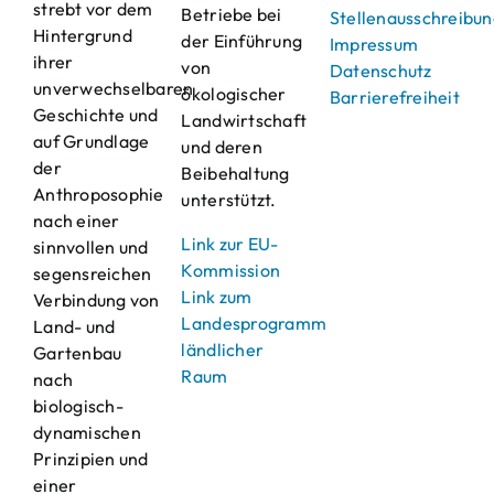
strebt vor dem
Betriebe bei
Stellenausschreibu
Hintergrund
der Einführung
Impressum
ihrer
von
Datenschutz
unverwechselbaren
ökologischer
Barrierefreiheit
Geschichte und
Landwirtschaft
auf Grundlage
und deren
der
Beibehaltung
Anthroposophie
unterstützt.
nach einer
Link zur EU-
sinnvollen und
Kommission
segensreichen
Link zum
Verbindung von
Landesprogramm
Land- und
ländlicher
Gartenbau
Raum
nach
biologisch-
dynamischen
Prinzipien und
einer