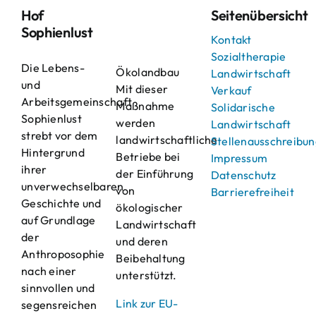
Hof
Seitenübersicht
Sophienlust
Kontakt
Sozialtherapie
Die Lebens-
Ökolandbau
Landwirtschaft
und
Mit dieser
Verkauf
Arbeitsgemeinschaft
Maßnahme
Solidarische
Sophienlust
werden
Landwirtschaft
strebt vor dem
landwirtschaftliche
Stellenausschreibu
Hintergrund
Betriebe bei
Impressum
ihrer
der Einführung
Datenschutz
unverwechselbaren
von
Barrierefreiheit
Geschichte und
ökologischer
auf Grundlage
Landwirtschaft
der
und deren
Anthroposophie
Beibehaltung
nach einer
unterstützt.
sinnvollen und
Link zur EU-
segensreichen