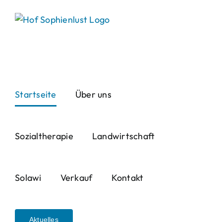
Skip
to
content
Startseite
Über uns
Sozialtherapie
Landwirtschaft
Solawi
Verkauf
Kontakt
Aktuelles