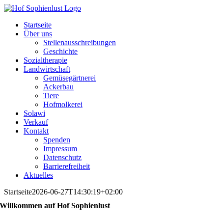
Skip
to
Startseite
content
Über uns
Stellenausschreibungen
Geschichte
Sozialtherapie
Landwirtschaft
Gemüsegärtnerei
Ackerbau
Tiere
Hofmolkerei
Solawi
Verkauf
Kontakt
Spenden
Impressum
Datenschutz
Barrierefreiheit
Aktuelles
Startseite
2026-06-27T14:30:19+02:00
Willkommen auf Hof Sophienlust