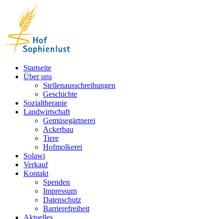
Skip
to
content
Startseite
Über uns
Stellenausschreibungen
Geschichte
Sozialtherapie
Landwirtschaft
Gemüsegärtnerei
Ackerbau
Tiere
Hofmolkerei
Solawi
Verkauf
Kontakt
Spenden
Impressum
Datenschutz
Barrierefreiheit
Aktuelles