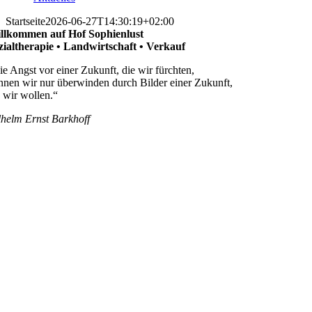
Startseite
2026-06-27T14:30:19+02:00
llkommen auf Hof Sophienlust
zialtherapie • Landwirtschaft • Verkauf
ie Angst vor einer Zukunft, die wir fürchten,
nnen wir nur überwinden durch Bilder einer Zukunft,
e wir wollen.“
lhelm Ernst Barkhoff