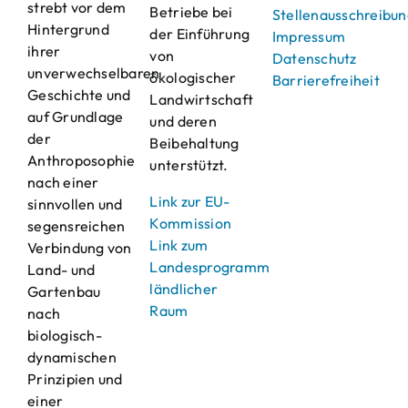
strebt vor dem
Betriebe bei
Stellenausschreibu
Hintergrund
der Einführung
Impressum
ihrer
von
Datenschutz
unverwechselbaren
ökologischer
Barrierefreiheit
Geschichte und
Landwirtschaft
auf Grundlage
und deren
der
Beibehaltung
Anthroposophie
unterstützt.
nach einer
Link zur EU-
sinnvollen und
Kommission
segensreichen
Link zum
Verbindung von
Landesprogramm
Land- und
ländlicher
Gartenbau
Raum
nach
biologisch-
dynamischen
Prinzipien und
einer