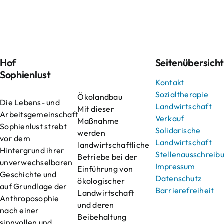
Hof
Seitenübersich
Sophienlust
Kontakt
Sozialtherapie
Ökolandbau
Die Lebens- und
Landwirtschaft
Mit dieser
Arbeitsgemeinschaft
Verkauf
Maßnahme
Sophienlust strebt
Solidarische
werden
vor dem
Landwirtschaft
landwirtschaftliche
Hintergrund ihrer
Stellenausschreib
Betriebe bei der
unverwechselbaren
Impressum
Einführung von
Geschichte und
Datenschutz
ökologischer
auf Grundlage der
Barrierefreiheit
Landwirtschaft
Anthroposophie
und deren
nach einer
Beibehaltung
sinnvollen und