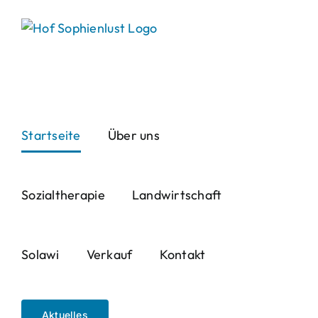
Skip
to
content
Startseite
Über uns
Sozialtherapie
Landwirtschaft
Solawi
Verkauf
Kontakt
Aktuelles