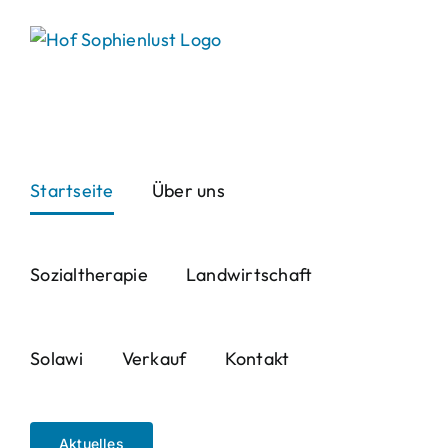
Skip
to
content
Startseite
Über uns
Sozialtherapie
Landwirtschaft
Solawi
Verkauf
Kontakt
Aktuelles