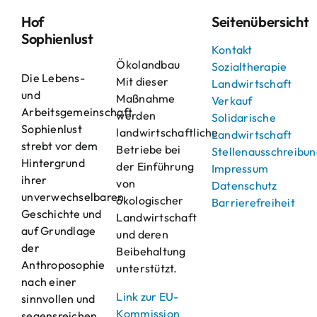
Hof
Seitenübersicht
Sophienlust
Kontakt
Ökolandbau
Sozialtherapie
Die Lebens-
Mit dieser
Landwirtschaft
und
Maßnahme
Verkauf
Arbeitsgemeinschaft
werden
Solidarische
Sophienlust
landwirtschaftliche
Landwirtschaft
strebt vor dem
Betriebe bei
Stellenausschreibu
Hintergrund
der Einführung
Impressum
ihrer
von
Datenschutz
unverwechselbaren
ökologischer
Barrierefreiheit
Geschichte und
Landwirtschaft
auf Grundlage
und deren
der
Beibehaltung
Anthroposophie
unterstützt.
nach einer
Link zur EU-
sinnvollen und
Kommission
segensreichen