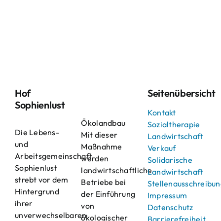
Hof
Seitenübersicht
Sophienlust
Kontakt
Ökolandbau
Sozialtherapie
Die Lebens-
Mit dieser
Landwirtschaft
und
Maßnahme
Verkauf
Arbeitsgemeinschaft
werden
Solidarische
Sophienlust
landwirtschaftliche
Landwirtschaft
strebt vor dem
Betriebe bei
Stellenausschreibu
Hintergrund
der Einführung
Impressum
ihrer
von
Datenschutz
unverwechselbaren
ökologischer
Barrierefreiheit