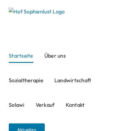
Skip
to
content
Startseite
Über uns
Sozialtherapie
Landwirtschaft
Solawi
Verkauf
Kontakt
Aktuelles