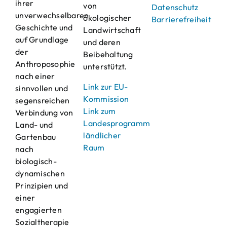
ihrer
von
Datenschutz
unverwechselbaren
ökologischer
Barrierefreiheit
Geschichte und
Landwirtschaft
auf Grundlage
und deren
der
Beibehaltung
Anthroposophie
unterstützt.
nach einer
Link zur EU-
sinnvollen und
Kommission
segensreichen
Link zum
Verbindung von
Landesprogramm
Land- und
ländlicher
Gartenbau
Raum
nach
biologisch-
dynamischen
Prinzipien und
einer
engagierten
Sozialtherapie