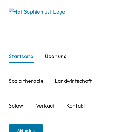
Skip
to
content
Startseite
Über uns
Sozialtherapie
Landwirtschaft
Solawi
Verkauf
Kontakt
Aktuelles