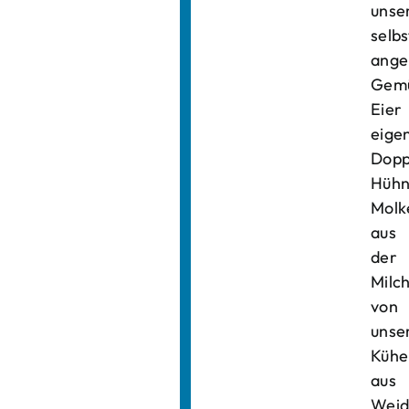
unse
selbs
ange
Gemü
Eier
eige
Dopp
Hühn
Molk
aus
der
Milc
von
unse
Kühe
aus
Weid