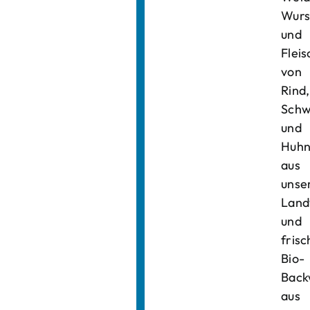
Wurs
und
Fleis
von
Rind,
Schw
und
Huh
aus
unse
Land
und
frisc
Bio-
Back
aus