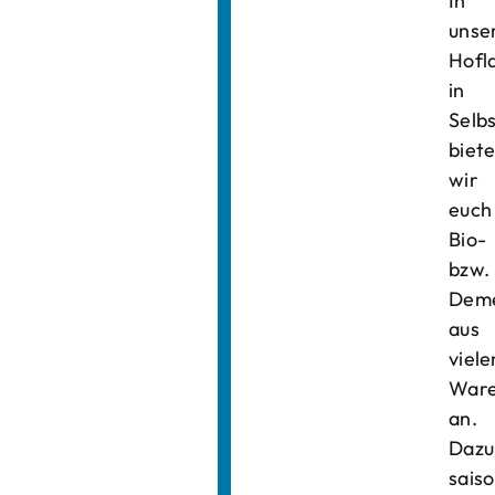
In
unse
Hofl
in
Selb
biet
wir
euch
Bio-
bzw.
Deme
aus
viele
Ware
an.
Dazu
saiso