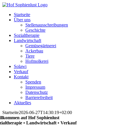
Skip
to
Startseite
content
Über uns
Stellenausschreibungen
Geschichte
Sozialtherapie
Landwirtschaft
Gemüsegärtnerei
Ackerbau
Tiere
Hofmolkerei
Solawi
Verkauf
Kontakt
Spenden
Impressum
Datenschutz
Barrierefreiheit
Aktuelles
Startseite
2026-06-27T14:30:19+02:00
llkommen auf Hof Sophienlust
zialtherapie • Landwirtschaft • Verkauf