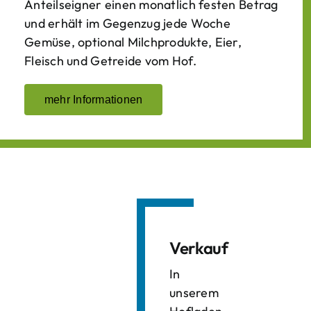
Anteilseigner einen monatlich festen Betrag
und erhält im Gegenzug jede Woche
Gemüse, optional Milchprodukte, Eier,
Fleisch und Getreide vom Hof.
mehr Informationen
Verkauf
In
unserem