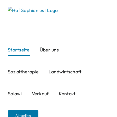
Skip
to
content
Startseite
Über uns
Sozialtherapie
Landwirtschaft
Solawi
Verkauf
Kontakt
Aktuelles