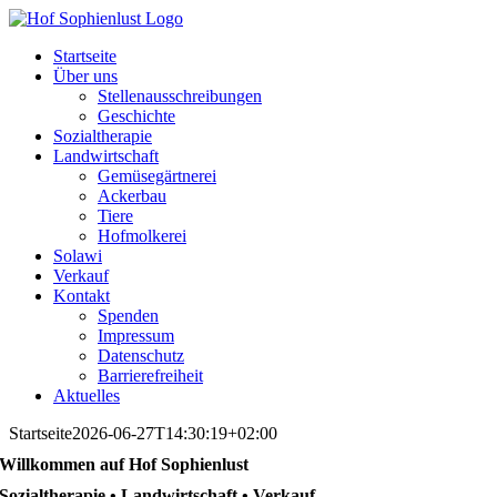
Skip
to
Startseite
content
Über uns
Stellenausschreibungen
Geschichte
Sozialtherapie
Landwirtschaft
Gemüsegärtnerei
Ackerbau
Tiere
Hofmolkerei
Solawi
Verkauf
Kontakt
Spenden
Impressum
Datenschutz
Barrierefreiheit
Aktuelles
Startseite
2026-06-27T14:30:19+02:00
Willkommen auf Hof Sophienlust
Sozialtherapie • Landwirtschaft • Verkauf