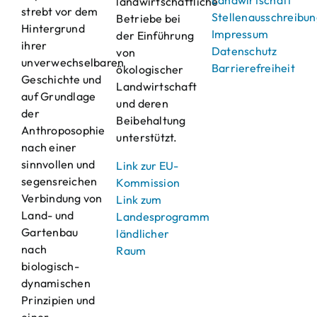
Landwirtschaft
landwirtschaftliche
strebt vor dem
Stellenausschreibu
Betriebe bei
Hintergrund
Impressum
der Einführung
ihrer
Datenschutz
von
unverwechselbaren
Barrierefreiheit
ökologischer
Geschichte und
Landwirtschaft
auf Grundlage
und deren
der
Beibehaltung
Anthroposophie
unterstützt.
nach einer
sinnvollen und
Link zur EU-
segensreichen
Kommission
Verbindung von
Link zum
Land- und
Landesprogramm
Gartenbau
ländlicher
nach
Raum
biologisch-
dynamischen
Prinzipien und