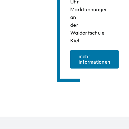
Uhr
Marktanhänger
an
der
Waldorfschule
Kiel
mehr
Informationen