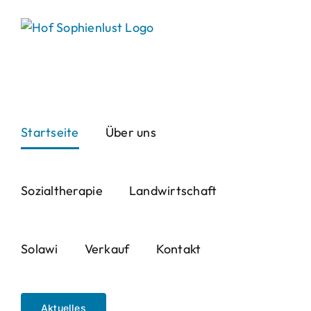
Skip
to
content
Startseite
Über uns
Sozialtherapie
Landwirtschaft
Solawi
Verkauf
Kontakt
Aktuelles