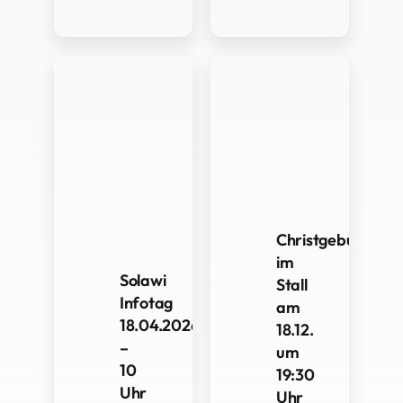
Christgeburtspiel
im
Solawi
Stall
Infotag
am
18.04.2026
18.12.
–
um
10
19:30
Uhr
Uhr