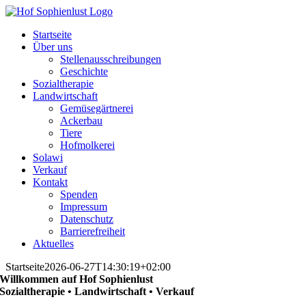
Skip
to
Startseite
content
Über uns
Stellenausschreibungen
Geschichte
Sozialtherapie
Landwirtschaft
Gemüsegärtnerei
Ackerbau
Tiere
Hofmolkerei
Solawi
Verkauf
Kontakt
Spenden
Impressum
Datenschutz
Barrierefreiheit
Aktuelles
Startseite
2026-06-27T14:30:19+02:00
Willkommen auf Hof Sophienlust
Sozialtherapie • Landwirtschaft • Verkauf