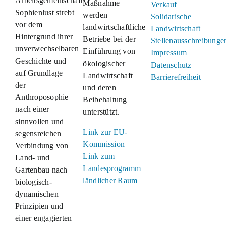
Arbeitsgemeinschaft
Maßnahme
Verkauf
Sophienlust strebt
werden
Solidarische
vor dem
landwirtschaftliche
Landwirtschaft
Hintergrund ihrer
Betriebe bei der
Stellenausschreibunge
unverwechselbaren
Einführung von
Impressum
Geschichte und
ökologischer
Datenschutz
auf Grundlage
Landwirtschaft
Barrierefreiheit
der
und deren
Anthroposophie
Beibehaltung
nach einer
unterstützt.
sinnvollen und
Link zur EU-
segensreichen
Kommission
Verbindung von
Link zum
Land- und
Landesprogramm
Gartenbau nach
ländlicher Raum
biologisch-
dynamischen
Prinzipien und
einer engagierten